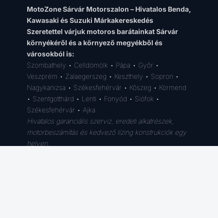
MotoZone Sárvár Motorszalon – Hivatalos Benda,
Kawasaki és Suzuki Márkakereskedés
Szeretettel várjuk motoros barátainkat Sárvár
környékéről és a környező megyékből és
városokból is:
Szombathely • Celldömölk • Pápa • Győr •
Veszprém • Zalaegerszeg • Keszthely • Sopron •
Nagykanizsa • Székesfehérvár • Kőszeg • Körmend
• Szentgotthárd • Lenti • Fonyód • Siófok •
Székesfehérvár • Ajka
Hivatalos garanciális szerviz, eredeti alkatrészek,
motorbeszámítás és kedvező lízing konstrukciók egy
helyen.
© 2026 • Minden jog fenntartva.