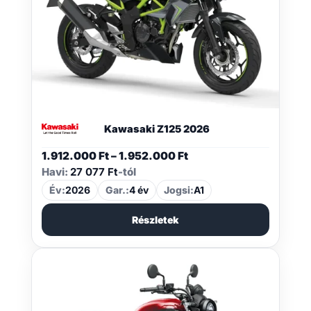
Kawasaki Z125 2026
Ártartomány:
1.912.000
Ft
–
1.952.000
Ft
1.912.000 Ft
Havi:
27 077 Ft
-tól
-
Év:
2026
Gar.:
4 év
Jogsi:
A1
1.952.000 Ft
Részletek