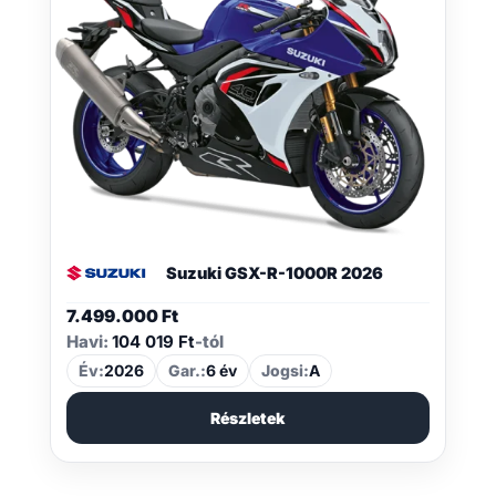
Suzuki GSX-R-1000R 2026
7.499.000
Ft
Havi:
104 019 Ft
-tól
Év:
2026
Gar.:
6 év
Jogsi:
A
Részletek