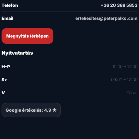
Telefon
+36 20 388 5853
Email
ertekesites@peterpalko.com
Megnyitás térképen
Nyitvatartás
H–P
10:00 – 17:00
Sz
09:00 – 12:00
V
Zárva
Google értékelés:
4.9 ★