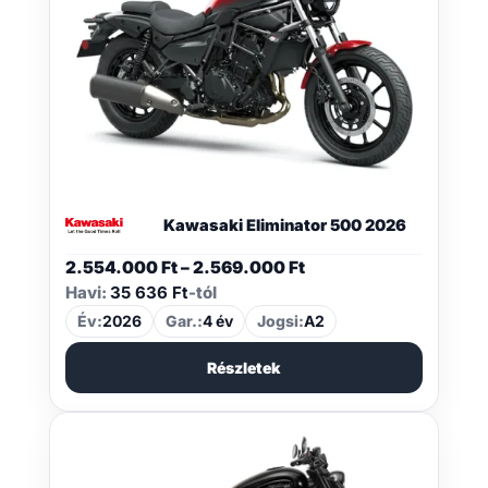
Kawasaki Eliminator 500 2026
Ártartomány:
2.554.000
Ft
–
2.569.000
Ft
2.554.000 Ft
Havi:
35 636 Ft
-tól
-
Év:
2026
Gar.:
4 év
Jogsi:
A2
2.569.000 Ft
Részletek