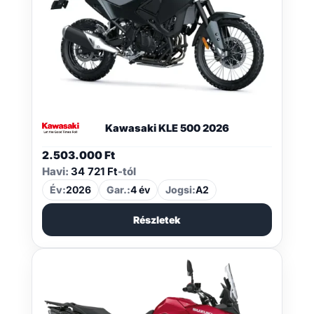
Kawasaki KLE 500 2026
2.503.000
Ft
Havi:
34 721 Ft
-tól
Év:
2026
Gar.:
4 év
Jogsi:
A2
Részletek