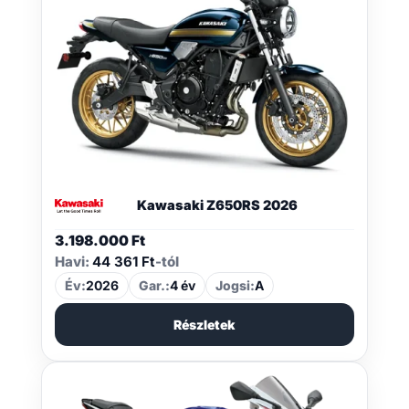
Kawasaki Z650RS 2026
3.198.000
Ft
Havi:
44 361 Ft
-tól
Év:
2026
Gar.:
4 év
Jogsi:
A
Részletek