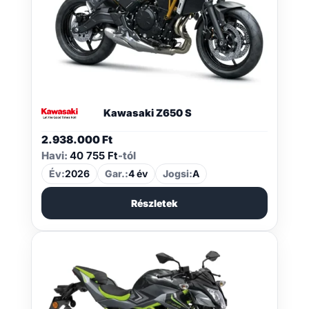
Kawasaki Z650 S
2.938.000
Ft
Havi:
40 755 Ft
-tól
Év:
2026
Gar.:
4 év
Jogsi:
A
Részletek