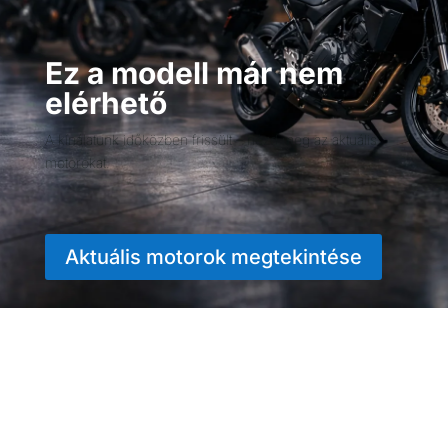
Ez a modell már nem
elérhető
A kínálatunk időközben frissült – nézd meg az aktuális
motorokat.
Aktuális motorok megtekintése