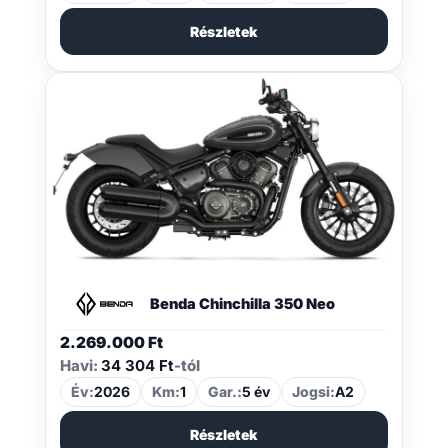
Részletek
Benda Chinchilla 350 Neo
2.269.000
Ft
Havi:
34 304 Ft
-tól
Év:
2026
Km:
1
Gar.:
5 év
Jogsi:
A2
Részletek