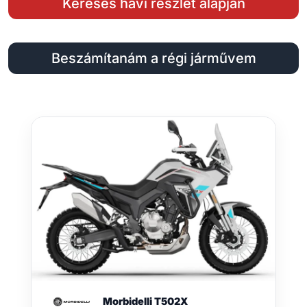
Keresés havi részlet alapján
Beszámítanám a régi járművem
Morbidelli T502X