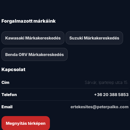
Forgalmazott márkáink
Kawasaki Márkakereskedés
Suzuki Márkakereskedés
Benda ORV Márkakereskedés
Kapcsolat
Cím
Sárvár, Ipartelep utca 15.
Telefon
+36 20 388 5853
Email
ertekesites@peterpalko.com
Megnyitás térképen