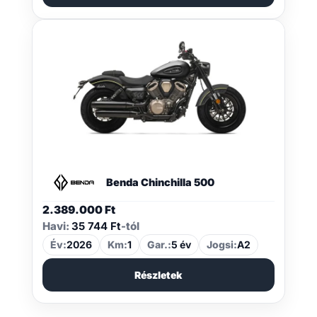
Benda Chinchilla 500
2.389.000
Ft
Havi:
35 744 Ft
-tól
Év:
2026
Km:
1
Gar.:
5 év
Jogsi:
A2
Részletek