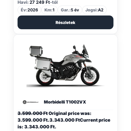
Havi:
27 249 Ft
-tól
Év:
2026
Km:
1
Gar.:
5 év
Jogsi:
A2
Részletek
Morbidelli T1002VX
3.599.000
Ft
Original price was:
3.599.000 Ft.
3.343.000
Ft
Current price
is: 3.343.000 Ft.