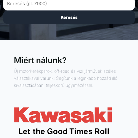
Keresés
Miért nálunk?
Új motorkerékpárok, off-road és vízi járművek széles
választékával várunk! Segítünk a leginkább hozzád illő
kiválasztásában, teljeskörű ügyintézéssel.