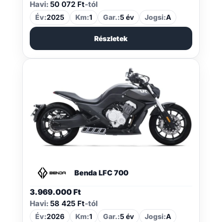
Havi:
50 072 Ft
-tól
Év:
2025
Km:
1
Gar.:
5 év
Jogsi:
A
Részletek
Benda LFC 700
3.969.000
Ft
Havi:
58 425 Ft
-tól
Év:
2026
Km:
1
Gar.:
5 év
Jogsi:
A