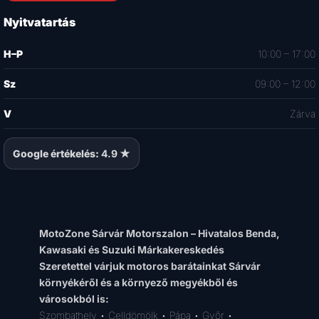
Nyitvatartás
H–P
10:00 – 17:00
Sz
09:00 – 12:00
V
Zárva
Google értékelés:
4.9 ★
MotoZone Sárvár Motorszalon – Hivatalos Benda,
Kawasaki és Suzuki Márkakereskedés
Szeretettel várjuk motoros barátainkat Sárvár
környékéről és a környező megyékből és
városokból is:
Szombathely • Celldömölk • Pápa • Győr •