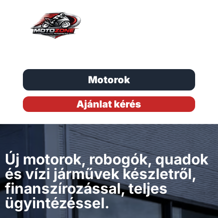
Motorok
Ajánlat kérés
Új motorok, robogók, quadok
és vízi járművek készletről,
finanszírozással, teljes
ügyintézéssel.