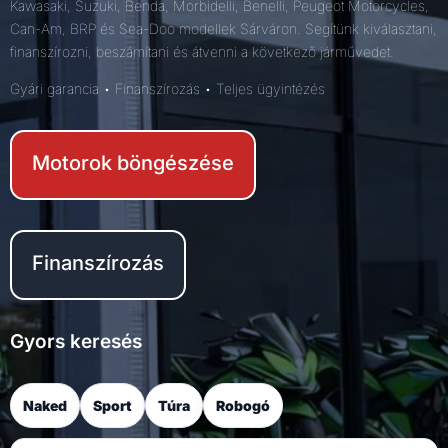
Kawasaki, Suzuki, Benda, Morbidelli, Benelli, Peugeot Motorcycles,
Can-Am, BRP és Sea-Doo modellek Sárváron. Segítünk kiválasztani,
finanszírozni, beszámítani és átvenni a következő járművedet.
Gyári garancia • Finanszírozás • Teljes ügyintézés
Motorok böngészése
Finanszírozás
Gyors keresés
Naked
Sport
Túra
Robogó