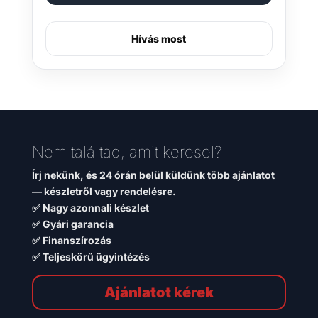
Hívás most
Nem találtad, amit keresel?
Írj nekünk, és 24 órán belül küldünk több ajánlatot
— készletről vagy rendelésre.
✅ Nagy azonnali készlet
✅ Gyári garancia
✅ Finanszírozás
✅ Teljeskörű ügyintézés
Ajánlatot kérek