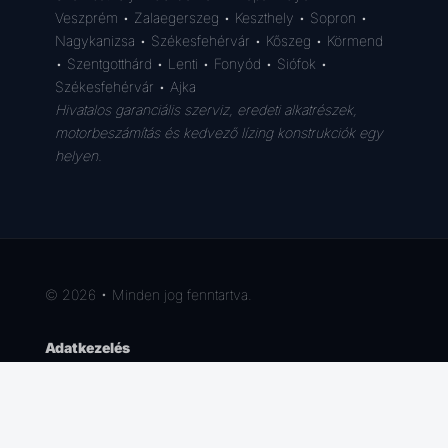
Veszprém • Zalaegerszeg • Keszthely • Sopron •
Nagykanizsa • Székesfehérvár • Kőszeg • Körmend
• Szentgotthárd • Lenti • Fonyód • Siófok •
Székesfehérvár • Ajka
Hivatalos garanciális szerviz, eredeti alkatrészek,
motorbeszámítás és kedvező lízing konstrukciók egy
helyen.
© 2026 • Minden jog fenntartva.
Adatkezelés
ÁSZF
Cookie