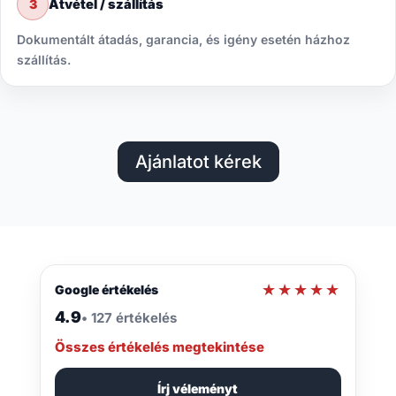
Átvétel / szállítás
3
Dokumentált átadás, garancia, és igény esetén házhoz
szállítás.
Ajánlatot kérek
★★★★★
★★★★★
Google értékelés
4.9
• 127 értékelés
Összes értékelés megtekintése
Írj véleményt