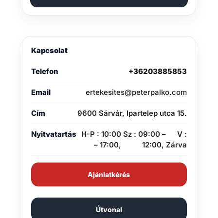
Kapcsolat
Telefon
+36203885853
Email
ertekesites@peterpalko.com
Cím
9600 Sárvár, Ipartelep utca 15.
Nyitvatartás
H-P : 10:00
Sz : 09:00 –
V :
– 17:00,
12:00,
Zárva
Ajánlatkérés
Útvonal