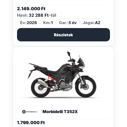
2.149.000
Ft
Havi:
32 288 Ft
-tól
Év:
2026
Km:
1
Gar.:
5 év
Jogsi:
A2
Részletek
Morbidelli T352X
1.799.000
Ft