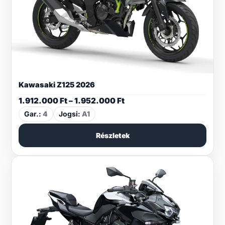
Kawasaki Z125 2026
Ártartomány:
1.912.000
Ft
–
1.952.000
Ft
1.912.000 Ft
Gar.:
4
Jogsi:
A1
-
1.952.000 Ft
Részletek