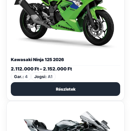
Kawasaki Ninja 125 2026
Ártartomány:
2.112.000
Ft
–
2.152.000
Ft
2.112.000 Ft
Gar.:
4
Jogsi:
A1
-
2.152.000 Ft
Részletek