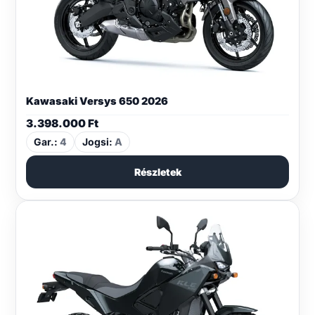
Kawasaki Versys 650 2026
3.398.000
Ft
Gar.:
4
Jogsi:
A
Részletek