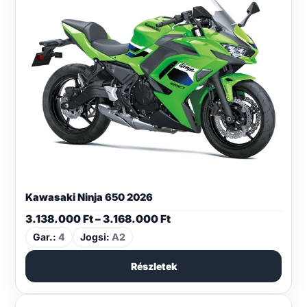
Kawasaki Ninja 650 2026
Ártartomány:
3.138.000
Ft
–
3.168.000
Ft
3.138.000 Ft
Gar.:
4
Jogsi:
A2
-
3.168.000 Ft
Részletek