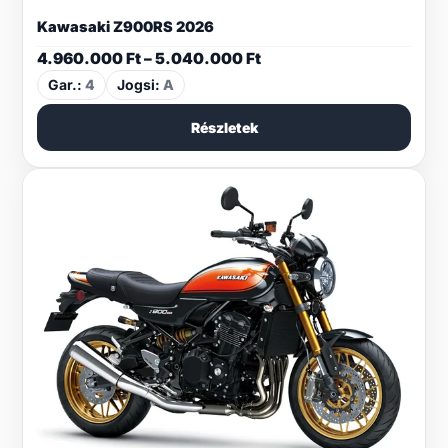
Kawasaki Z900RS 2026
Ártartomány:
4.960.000
Ft
–
5.040.000
Ft
4.960.000 Ft
Gar.:
4
Jogsi:
A
-
5.040.000 Ft
Részletek