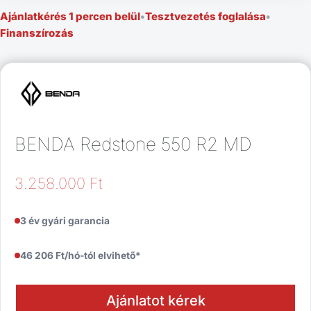
Ajánlatkérés 1 percen belül
•
Tesztvezetés foglalása
•
Finanszírozás
BENDA Redstone 550 R2 MD
3.258.000
Ft
3 év gyári garancia
46 206 Ft/hó-tól elvihető*
Ajánlatot kérek