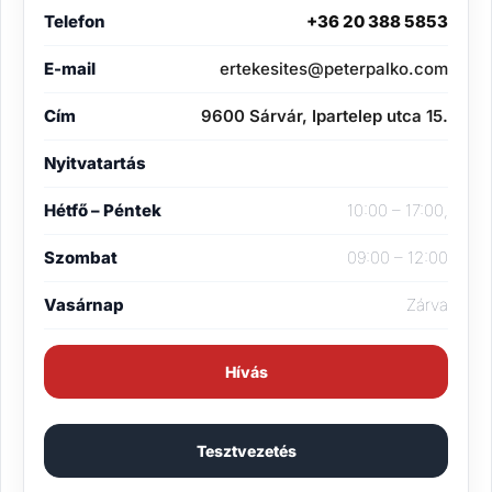
Telefon
+36 20 388 5853
E-mail
ertekesites@peterpalko.com
Cím
9600 Sárvár, Ipartelep utca 15.
Nyitvatartás
Hétfő – Péntek
10:00 – 17:00,
Szombat
09:00 – 12:00
Vasárnap
Zárva
Hívás
Tesztvezetés