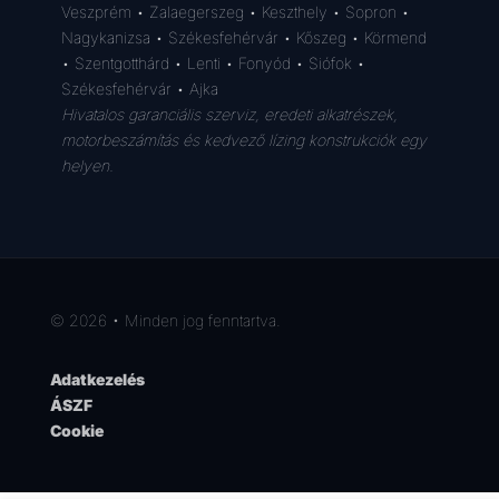
Veszprém • Zalaegerszeg • Keszthely • Sopron •
Nagykanizsa • Székesfehérvár • Kőszeg • Körmend
• Szentgotthárd • Lenti • Fonyód • Siófok •
Székesfehérvár • Ajka
Hivatalos garanciális szerviz, eredeti alkatrészek,
motorbeszámítás és kedvező lízing konstrukciók egy
helyen.
© 2026 • Minden jog fenntartva.
Adatkezelés
ÁSZF
Cookie