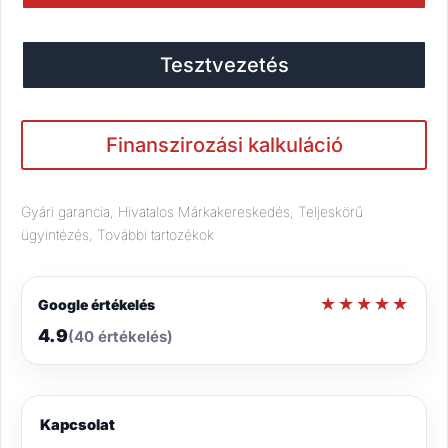
Tesztvezetés
Finanszirozási kalkuláció
Gyári garancia, Hivatalos Márkakereskedés, Teljeskörű
ügyintézés, További tartozékok
★★★★★
★★★★★
Google értékelés
4.9
(40 értékelés)
Kapcsolat