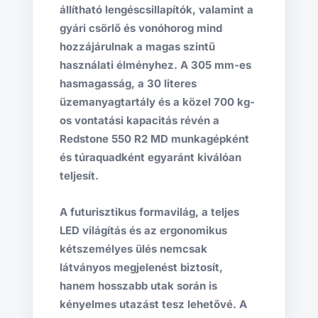
állítható lengéscsillapítók, valamint a
gyári csörlő és vonóhorog mind
hozzájárulnak a magas szintű
használati élményhez. A 305 mm-es
hasmagasság, a 30 literes
üzemanyagtartály és a közel 700 kg-
os vontatási kapacitás révén a
Redstone 550 R2 MD munkagépként
és túraquadként egyaránt kiválóan
teljesít.
A futurisztikus formavilág, a teljes
LED világítás és az ergonomikus
kétszemélyes ülés nemcsak
látványos megjelenést biztosít,
hanem hosszabb utak során is
kényelmes utazást tesz lehetővé. A