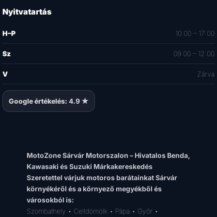
Nyitvatartás
H–P
10:00 – 17:00
Sz
09:00 – 12:00
V
Zárva
Google értékelés:
4.9 ★
MotoZone Sárvár Motorszalon – Hivatalos Benda,
Kawasaki és Suzuki Márkakereskedés
Szeretettel várjuk motoros barátainkat Sárvár
környékéről és a környező megyékből és
városokból is:
Szombathely • Celldömölk • Pápa • Győr •