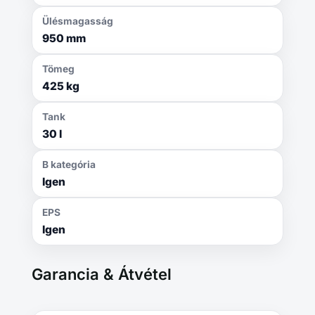
Ülésmagasság
950 mm
Tömeg
425 kg
Tank
30 l
B kategória
Igen
EPS
Igen
Garancia & Átvétel