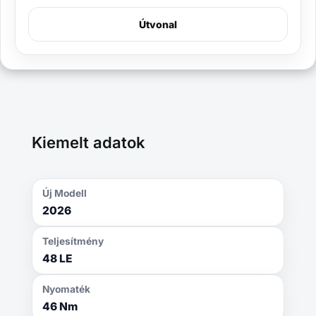
Útvonal
Kiemelt adatok
Új Modell
2026
Teljesítmény
48 LE
Nyomaték
46 Nm