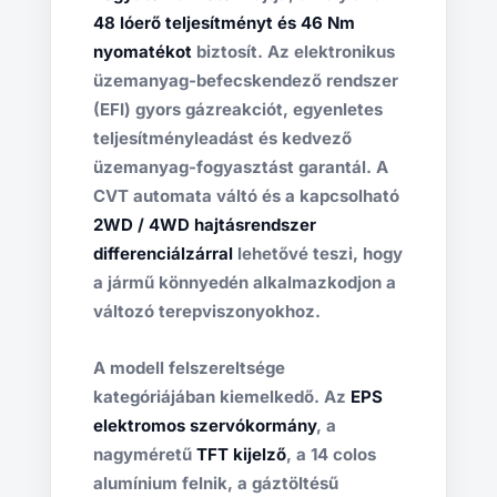
48 lóerő teljesítményt és 46 Nm
nyomatékot
biztosít. Az elektronikus
üzemanyag-befecskendező rendszer
(EFI) gyors gázreakciót, egyenletes
teljesítményleadást és kedvező
üzemanyag-fogyasztást garantál. A
CVT automata váltó és a kapcsolható
2WD / 4WD hajtásrendszer
differenciálzárral
lehetővé teszi, hogy
a jármű könnyedén alkalmazkodjon a
változó terepviszonyokhoz.
A modell felszereltsége
kategóriájában kiemelkedő. Az
EPS
elektromos szervókormány
, a
nagyméretű
TFT kijelző
, a 14 colos
alumínium felnik, a gáztöltésű