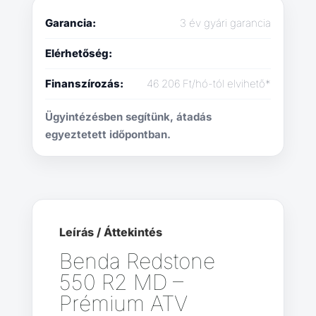
Garancia:
3 év gyári garancia
Elérhetőség:
Finanszírozás:
46 206 Ft/hó-tól elvihető*
Ügyintézésben segítünk, átadás
egyeztetett időpontban.
Leírás / Áttekintés
Benda Redstone
550 R2 MD –
Prémium ATV