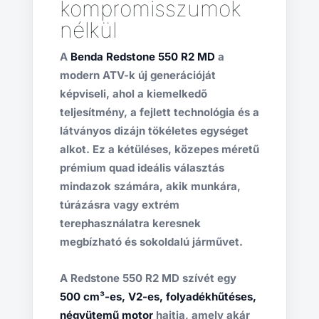
kompromisszumok
nélkül
A
Benda Redstone 550 R2 MD
a
modern ATV-k új generációját
képviseli, ahol a kiemelkedő
teljesítmény, a fejlett technológia és a
látványos dizájn tökéletes egységet
alkot. Ez a kétüléses, közepes méretű
prémium quad ideális választás
mindazok számára, akik munkára,
túrázásra vagy extrém
terephasználatra keresnek
megbízható és sokoldalú járművet.
A Redstone 550 R2 MD szívét egy
500 cm³-es, V2-es, folyadékhűtéses,
négyütemű motor
hajtja, amely akár