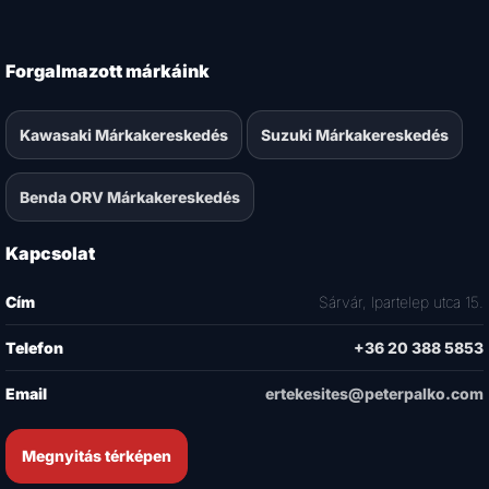
Forgalmazott márkáink
Kawasaki Márkakereskedés
Suzuki Márkakereskedés
Benda ORV Márkakereskedés
Kapcsolat
Cím
Sárvár, Ipartelep utca 15.
Telefon
+36 20 388 5853
Email
ertekesites@peterpalko.com
Megnyitás térképen