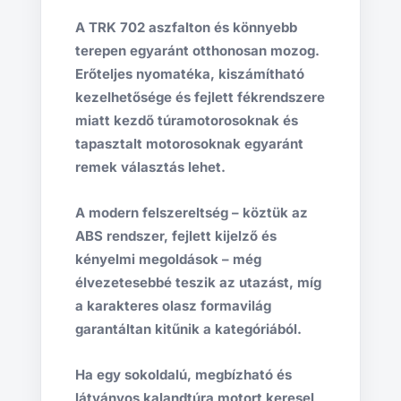
A TRK 702 aszfalton és könnyebb
terepen egyaránt otthonosan mozog.
Erőteljes nyomatéka, kiszámítható
kezelhetősége és fejlett fékrendszere
miatt kezdő túramotorosoknak és
tapasztalt motorosoknak egyaránt
remek választás lehet.
A modern felszereltség – köztük az
ABS rendszer, fejlett kijelző és
kényelmi megoldások – még
élvezetesebbé teszik az utazást, míg
a karakteres olasz formavilág
garantáltan kitűnik a kategóriából.
Ha egy sokoldalú, megbízható és
látványos kalandtúra motort keresel,