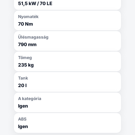
51,5 kW / 70 LE
Nyomaték
70 Nm
Ülésmagasság
790 mm
Tömeg
235 kg
Tank
20 l
A kategória
Igen
ABS
Igen