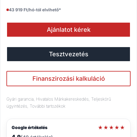
43 919 Ft/hó-tól elvihető*
Ajánlatot kérek
Tesztvezetés
Finanszirozási kalkuláció
Gyári garancia, Hivatalos Márkakereskedés, Teljeskörű
ügyintézés, További tartozékok
★★★★★
★★★★★
Google értékelés
4.9