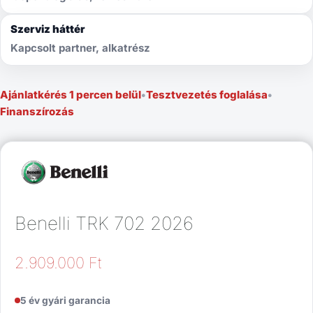
Szerviz háttér
Kapcsolt partner, alkatrész
Ajánlatkérés 1 percen belül
•
Tesztvezetés foglalása
•
Finanszírozás
Benelli TRK 702 2026
2.909.000
Ft
5 év gyári garancia