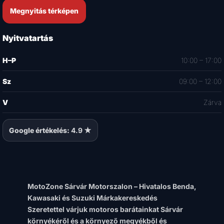
Megnyitás térképen
Nyitvatartás
H–P
10:00 – 17:00
Sz
09:00 – 12:00
V
Zárva
Google értékelés:
4.9 ★
MotoZone Sárvár Motorszalon – Hivatalos Benda,
Kawasaki és Suzuki Márkakereskedés
Szeretettel várjuk motoros barátainkat Sárvár
környékéről és a környező megyékből és