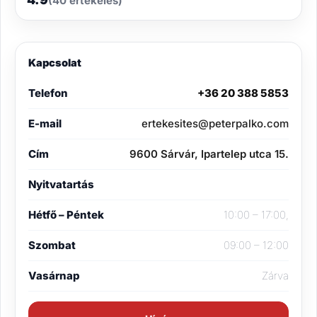
(40 értékelés)
Kapcsolat
Telefon
+36 20 388 5853
E-mail
ertekesites@peterpalko.com
Cím
9600 Sárvár, Ipartelep utca 15.
Nyitvatartás
Hétfő – Péntek
10:00 – 17:00,
Szombat
09:00 – 12:00
Vasárnap
Zárva