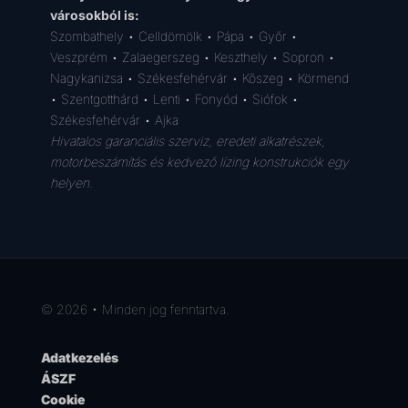
városokból is:
Szombathely • Celldömölk • Pápa • Győr •
Veszprém • Zalaegerszeg • Keszthely • Sopron •
Nagykanizsa • Székesfehérvár • Kőszeg • Körmend
• Szentgotthárd • Lenti • Fonyód • Siófok •
Székesfehérvár • Ajka
Hivatalos garanciális szerviz, eredeti alkatrészek,
motorbeszámítás és kedvező lízing konstrukciók egy
helyen.
© 2026 • Minden jog fenntartva.
Adatkezelés
ÁSZF
Cookie