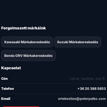
Forgalmazott márkáink
Kawasaki Márkakereskedés
Suzuki Márkakereskedés
Benda ORV Márkakereskedés
Kapcsolat
Cím
Sárvár, Ipartelep utca 15.
Telefon
+36 20 388 5853
Email
ertekesites@peterpalko.com