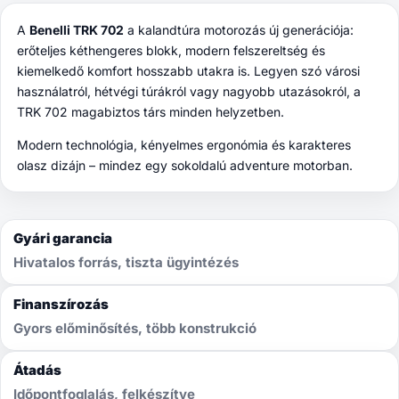
A
Benelli TRK 702
a kalandtúra motorozás új generációja:
erőteljes kéthengeres blokk, modern felszereltség és
kiemelkedő komfort hosszabb utakra is. Legyen szó városi
használatról, hétvégi túrákról vagy nagyobb utazásokról, a
TRK 702 magabiztos társ minden helyzetben.
Modern technológia, kényelmes ergonómia és karakteres
olasz dizájn – mindez egy sokoldalú adventure motorban.
Gyári garancia
Hivatalos forrás, tiszta ügyintézés
Finanszírozás
Gyors előminősítés, több konstrukció
Átadás
Időpontfoglalás, felkészítve