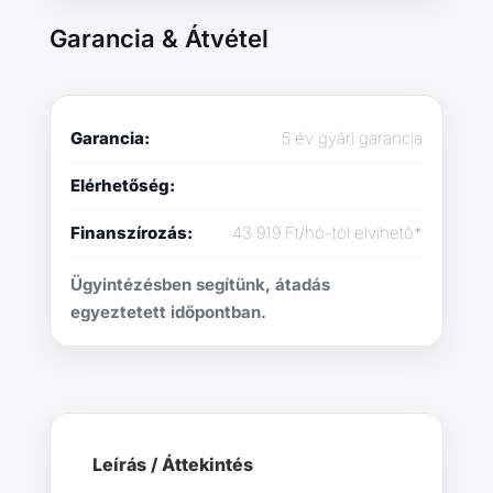
Garancia & Átvétel
Garancia:
5 év gyári garancia
Elérhetőség:
Finanszírozás:
43 919 Ft/hó-tól elvihető*
Ügyintézésben segítünk, átadás
egyeztetett időpontban.
Leírás / Áttekintés