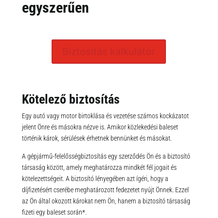
egyszerűen
Biztosítás kalkulátor
Kötelező biztosítás
Egy autó vagy motor birtoklása és vezetése számos kockázatot
jelent Önre és másokra nézve is. Amikor közlekedési baleset
történik károk, sérülések érhetnek bennünket és másokat.
A gépjármű-felelősségbiztosítás egy szerződés Ön és a biztosító
társaság között, amely meghatározza mindkét fél jogait és
kötelezettségeit. A biztosító lényegében azt ígéri, hogy a
díjfizetésért cserébe meghatározott fedezetet nyújt Önnek. Ezzel
az Ön által okozott károkat nem Ön, hanem a biztosító társaság
fizeti egy baleset során*.