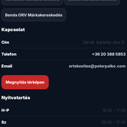
Benda ORV Márkakereskedés
Kapcsolat
Cím
Sárvár, Ipartelep utca 15.
Telefon
+36 20 388 5853
Email
ertekesites@peterpalko.com
Megnyitás térképen
Nyitvatartás
H–P
10:00 – 17:00
Sz
09:00 – 12:00