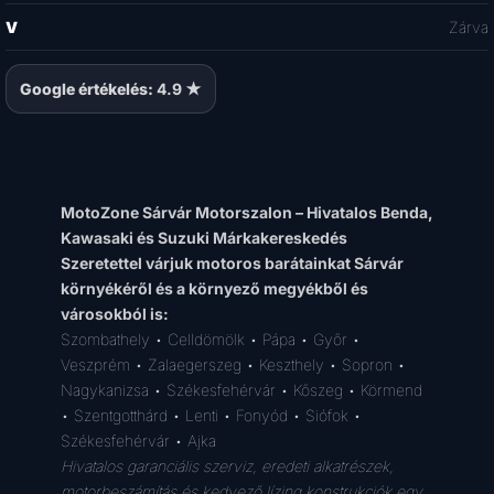
V
Zárva
Google értékelés:
4.9 ★
MotoZone Sárvár Motorszalon – Hivatalos Benda,
Kawasaki és Suzuki Márkakereskedés
Szeretettel várjuk motoros barátainkat Sárvár
környékéről és a környező megyékből és
városokból is:
Szombathely • Celldömölk • Pápa • Győr •
Veszprém • Zalaegerszeg • Keszthely • Sopron •
Nagykanizsa • Székesfehérvár • Kőszeg • Körmend
• Szentgotthárd • Lenti • Fonyód • Siófok •
Székesfehérvár • Ajka
Hivatalos garanciális szerviz, eredeti alkatrészek,
motorbeszámítás és kedvező lízing konstrukciók egy