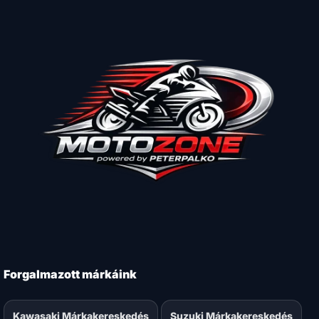
Forgalmazott márkáink
Kawasaki Márkakereskedés
Suzuki Márkakereskedés