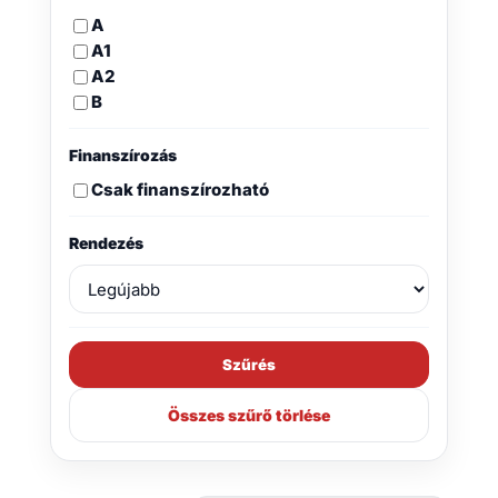
A
A1
A2
B
Finanszírozás
Csak finanszírozható
Rendezés
Szűrés
Összes szűrő törlése