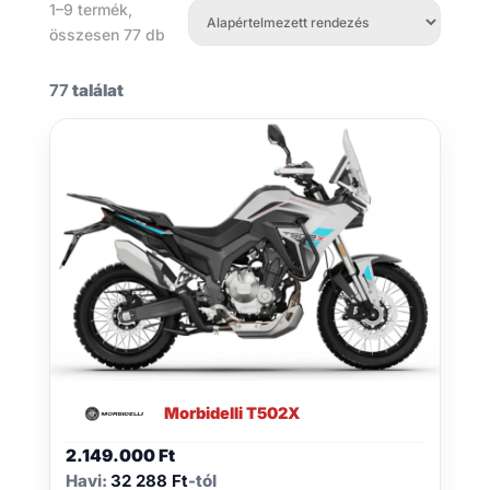
1–9 termék,
összesen 77 db
77
találat
Morbidelli T502X
2.149.000
Ft
Havi:
32 288 Ft
-tól