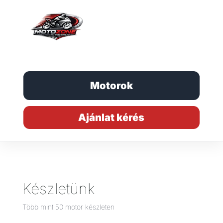
Motorok
Ajánlat kérés
Készletünk
Több mint 50 motor készleten