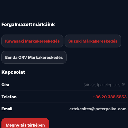
Forgalmazott márkáink
Kawasaki Márkakereskedés
Suzuki Márkakereskedés
Benda ORV Márkakereskedés
Kapcsolat
Cím
Sárvár, Ipartelep utca 15.
Telefon
+36 20 388 5853
Email
ertekesites@peterpalko.com
Megnyitás térképen