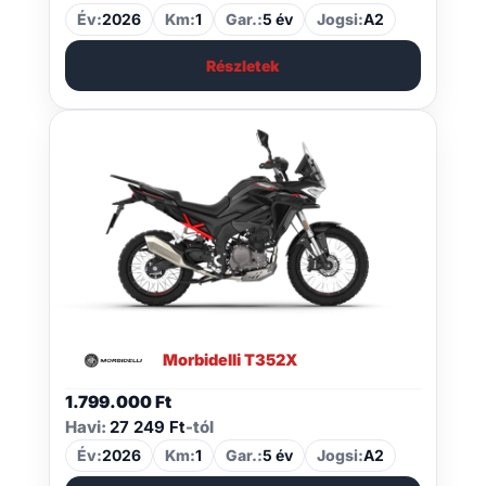
Év:
2026
Km:
1
Gar.:
5 év
Jogsi:
A2
Részletek
Morbidelli T352X
1.799.000
Ft
Havi:
27 249 Ft
-tól
Év:
2026
Km:
1
Gar.:
5 év
Jogsi:
A2