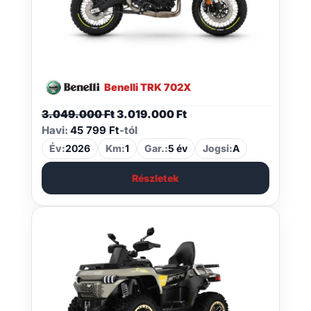
Benelli TRK 702X
Original
Current
3.049.000
Ft
3.019.000
Ft
price
price
Havi:
45 799 Ft
-tól
was:
is:
Év:
2026
Km:
1
Gar.:
5 év
Jogsi:
A
3.049.000 Ft.
3.019.000 Ft.
Részletek