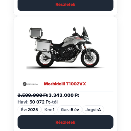
Részletek
Morbidelli T1002VX
Original
Current
3.599.000
Ft
3.343.000
Ft
price
price
Havi:
50 072 Ft
-tól
was:
is:
Év:
2025
Km:
1
Gar.:
5 év
Jogsi:
A
3.599.000 Ft.
3.343.000 Ft.
Részletek