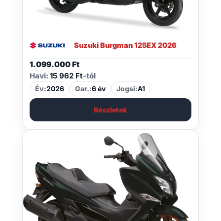
Suzuki Burgman 125EX 2026
1.099.000
Ft
Havi:
15 962 Ft
-tól
Év:
2026
Gar.:
6 év
Jogsi:
A1
Részletek