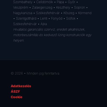
Szombathely • Celldömölk • Pápa • Győr •
Veszprém • Zalaegerszeg • Keszthely • Sopron •
Nagykanizsa • Székesfehérvár • Kőszeg • Körmend
• Szentgotthárd • Lenti • Fonyód • Siófok •
Székesfehérvár • Ajka
Hivatalos garanciális szerviz, eredeti alkatrészek,
motorbeszámítás és kedvező lízing konstrukciók egy
helyen.
© 2026 • Minden jog fenntartva.
Adatkezelés
ÁSZF
Cookie