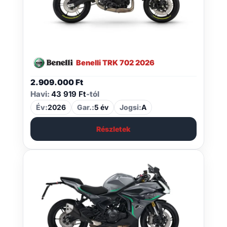
Benelli TRK 702 2026
2.909.000
Ft
Havi:
43 919 Ft
-tól
Év:
2026
Gar.:
5 év
Jogsi:
A
Részletek