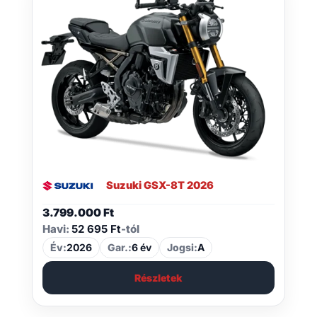
Suzuki GSX-8T 2026
3.799.000
Ft
Havi:
52 695 Ft
-tól
Év:
2026
Gar.:
6 év
Jogsi:
A
Részletek