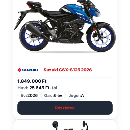
Suzuki GSX-S125 2026
1.849.000
Ft
Havi:
25 645 Ft
-tól
Év:
2026
Gar.:
6 év
Jogsi:
A
Részletek