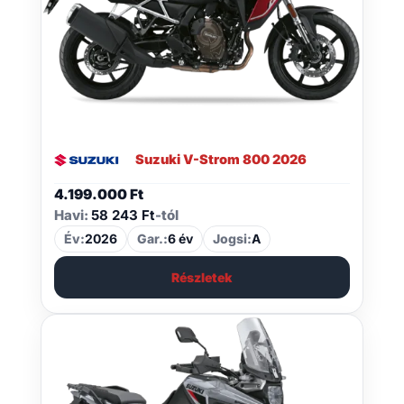
Suzuki V-Strom 800 2026
4.199.000
Ft
Havi:
58 243 Ft
-tól
Év:
2026
Gar.:
6 év
Jogsi:
A
Részletek