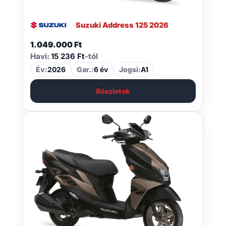
Suzuki Address 125 2026
1.049.000
Ft
Havi:
15 236 Ft
-tól
Év:
2026
Gar.:
6 év
Jogsi:
A1
Részletek