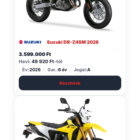
Suzuki DR-Z4SM 2026
3.599.000
Ft
Havi:
49 920 Ft
-tól
Év:
2026
Gar.:
6 év
Jogsi:
A
Részletek