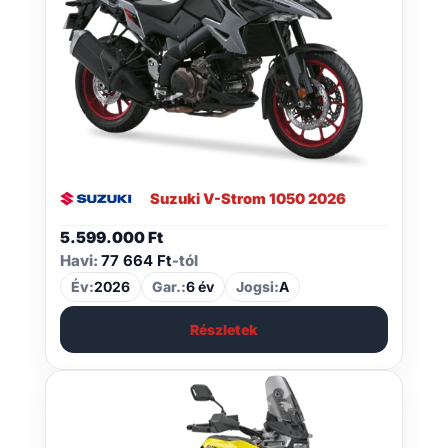
Suzuki V-Strom 1050 2026
5.599.000
Ft
Havi:
77 664 Ft
-tól
Év:
2026
Gar.:
6 év
Jogsi:
A
Részletek