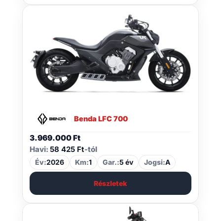
Benda LFC 700
3.969.000
Ft
Havi:
58 425 Ft
-tól
Év:
2026
Km:
1
Gar.:
5 év
Jogsi:
A
Részletek