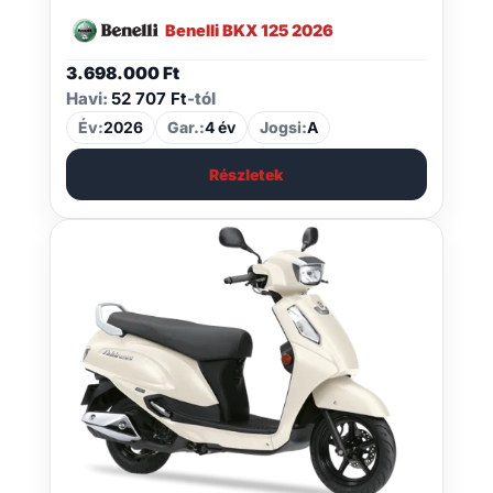
Benelli BKX 125 2026
3.698.000
Ft
Havi:
52 707 Ft
-tól
Év:
2026
Gar.:
4 év
Jogsi:
A
Részletek