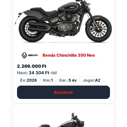
Benda Chinchilla 350 Neo
2.269.000
Ft
Havi:
34 304 Ft
-tól
Év:
2026
Km:
1
Gar.:
5 év
Jogsi:
A2
Részletek