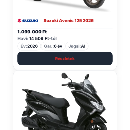
Suzuki Avenis 125 2026
1.099.000
Ft
Havi:
14 509 Ft
-tól
Év:
2026
Gar.:
6 év
Jogsi:
A1
Részletek