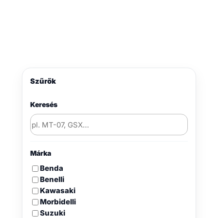
Szűrők
Keresés
Márka
Benda
Benelli
Kawasaki
Morbidelli
Suzuki