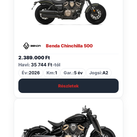
Benda Chinchilla 500
2.389.000
Ft
Havi:
35 744 Ft
-tól
Év:
2026
Km:
1
Gar.:
5 év
Jogsi:
A2
Részletek