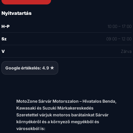
Nyitvatartás
H–P
10:00 – 17:00
Sz
09:00 – 12:00
V
Zárva
Google értékelés:
4.9 ★
MotoZone Sárvár Motorszalon – Hivatalos Benda,
Kawasaki és Suzuki Márkakereskedés
Szeretettel várjuk motoros barátainkat Sárvár
környékéről és a környező megyékből és
városokból is: