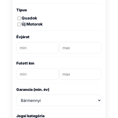
Típus
Quadok
Új Motorok
Évjárat
Futott km
Garancia (min. év)
Jogsi kategória