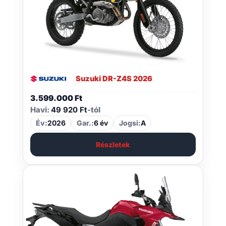
Suzuki DR-Z4S 2026
3.599.000
Ft
Havi:
49 920 Ft
-tól
Év:
2026
Gar.:
6 év
Jogsi:
A
Részletek