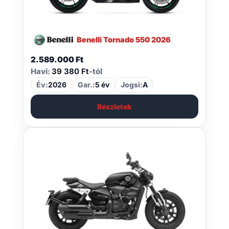
Benelli Tornado 550 2026
2.589.000
Ft
Havi:
39 380 Ft
-tól
Év:
2026
Gar.:
5 év
Jogsi:
A
Részletek