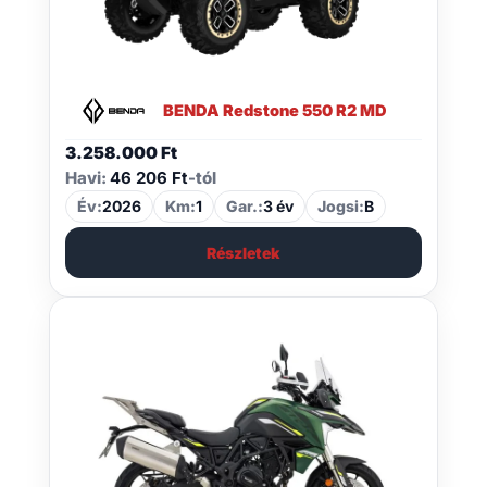
BENDA Redstone 550 R2 MD
3.258.000
Ft
Havi:
46 206 Ft
-tól
Év:
2026
Km:
1
Gar.:
3 év
Jogsi:
B
Részletek