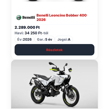
Benelli Leoncino Bobber 400
2026
2.289.000
Ft
Havi:
34 250 Ft
-tól
Év:
2026
Gar.:
5 év
Jogsi:
A
Részletek