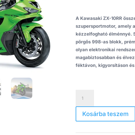
A Kawasaki ZX-10RR össz
szupersportmotor, amely a
kézzelfogható élménnyé. S
pörgős 998-as blokk, prém
olyan elektronikai rendsze
magabiztosabban és élvez
féktávon, kigyorsításon és
Kawasaki
ZX-
10RR
2026
Kosárba teszem
mennyiség