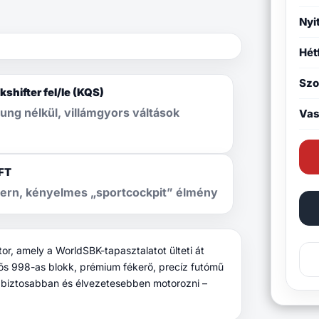
Nyi
Hét
Sz
kshifter fel/le (KQS)
ung nélkül, villámgyors váltások
Vas
FT
ern, kényelmes „sportcockpit” élmény
, amely a WorldSBK-tapasztalatot ülteti át
ős 998-as blokk, prémium fékerő, precíz futómű
gabiztosabban és élvezetesebben motorozni –