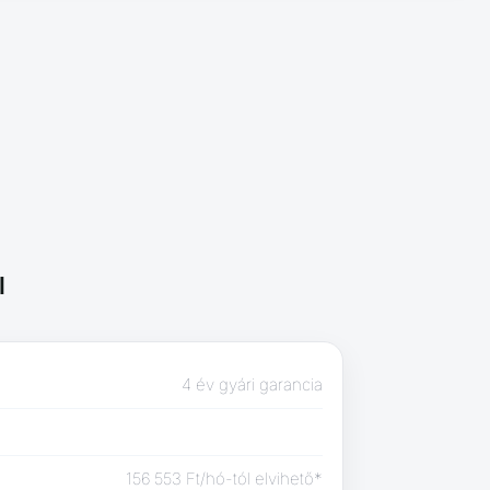
l
4 év gyári garancia
156 553 Ft/hó-tól elvihető*