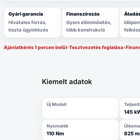
Gyári garancia
Finanszírozás
Átadá
Hivatalos forrás,
Gyors előminősítés,
Időpon
tiszta ügyintézés
több konstrukció
felkés
Ajánlatkérés 1 percen belül
•
Tesztvezetés foglalása
•
Finan
Kiemelt adatok
Új Modell
Teljes
145 k
Nyomaték
Ülésma
110 Nm
825 