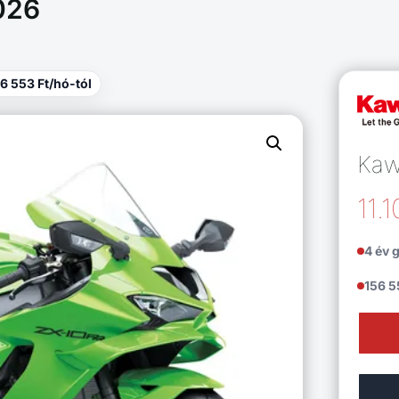
026
56 553 Ft/hó-tól
Kaw
11.
4 év 
156 5