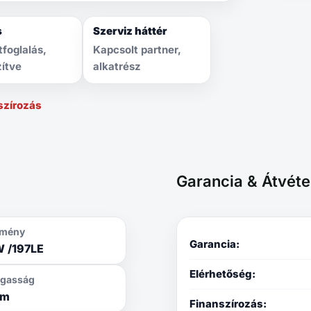
s
Szerviz háttér
tfoglalás,
Kapcsolt partner,
zítve
alkatrész
szírozás
Garancia & Átvéte
ítmény
Garancia:
W /197LE
Elérhetőség:
gasság
mm
Finanszírozás: