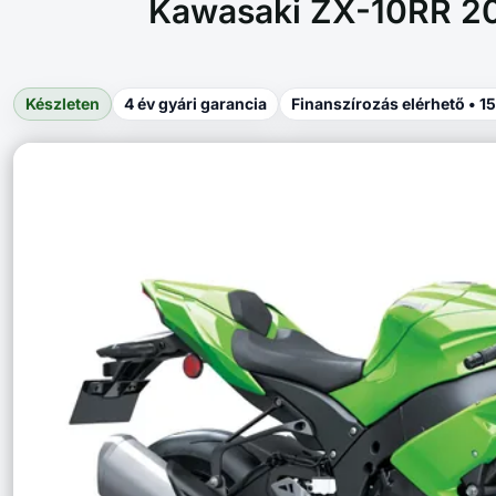
Kawasaki ZX-10RR 2
Készleten
4 év gyári garancia
Finanszírozás elérhető • 1