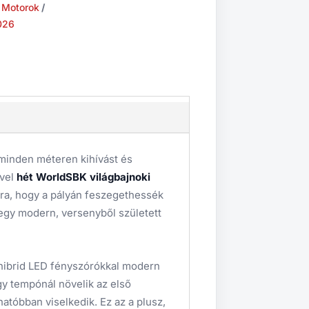
 Motorok
026
 minden méteren kihívást és
ivel
hét WorldSBK világbajnoki
rra, hogy a pályán feszegethessék
t egy modern, versenyből született
hibrid LED fényszórókkal modern
y tempónál növelik az első
hatóbban viselkedik. Ez az a plusz,