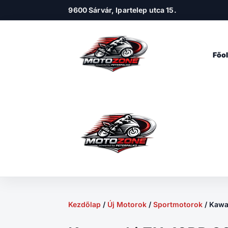
9600 Sárvár, Ipartelep utca 15.
Főol
Kezdőlap
/
Új Motorok
/
Sportmotorok
/ Kawa