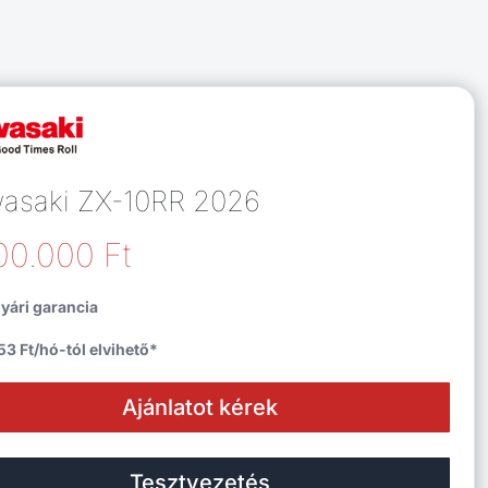
asaki ZX-10RR 2026
100.000
Ft
gyári garancia
53 Ft/hó-tól elvihető*
Ajánlatot kérek
Tesztvezetés