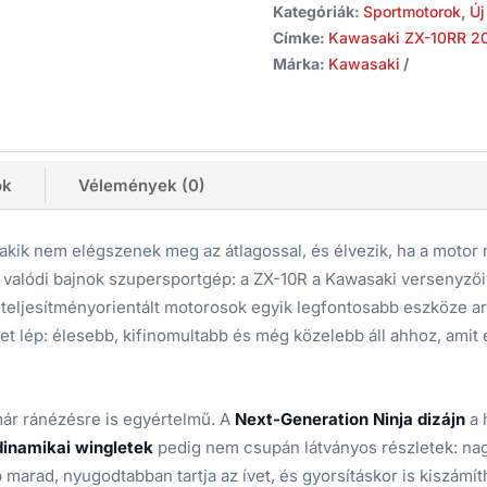
Kategóriák:
Sportmotorok
,
Új
Címke:
Kawasaki ZX-10RR 2
Márka:
Kawasaki
ók
Vélemények (0)
akik nem elégszenek meg az átlagossal, és élvezik, ha a motor
gy valódi bajnok szupersportgép: a ZX-10R a Kawasaki versenyző
a teljesítményorientált motorosok egyik legfontosabb eszköze a
ntet lép: élesebb, kifinomultabb és még közelebb áll ahhoz, ami
már ránézésre is egyértelmű. A
Next-Generation Ninja dizájn
a 
dinamikai wingletek
pedig nem csupán látványos részletek: nag
b marad, nyugodtabban tartja az ívet, és gyorsításkor is kiszámít