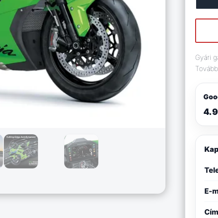
Gyári g
További
Goog
4.9
Kap
Tel
E-m
Cí