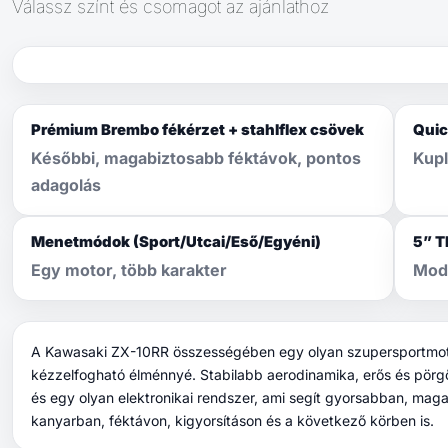
Válassz színt és csomagot az ajánlathoz
Prémium Brembo fékérzet + stahlflex csövek
Quic
Későbbi, magabiztosabb féktávok, pontos
Kupl
adagolás
Menetmódok (Sport/Utcai/Eső/Egyéni)
5” T
Egy motor, több karakter
Mod
A Kawasaki ZX-10RR összességében egy olyan szupersportmotor
kézzelfogható élménnyé. Stabilabb aerodinamika, erős és pörg
és egy olyan elektronikai rendszer, ami segít gyorsabban, ma
kanyarban, féktávon, kigyorsításon és a következő körben is.