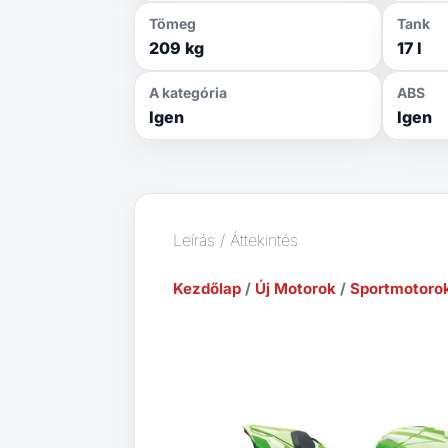
Tömeg
Tank
209 kg
17 l
A kategória
ABS
Igen
Igen
Leírás / Áttekintés
Kezdőlap
/
Új Motorok
/
Sportmotoro