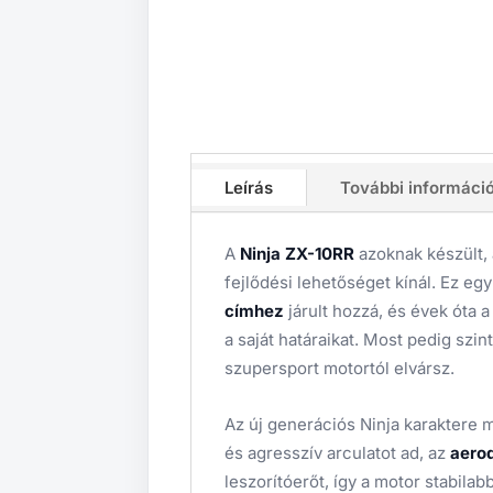
Leírás
További informáci
A
Ninja ZX-10RR
azoknak készült, 
fejlődési lehetőséget kínál. Ez e
címhez
járult hozzá, és évek óta 
a saját határaikat. Most pedig szi
szupersport motortól elvársz.
Az új generációs Ninja karaktere 
és agresszív arculatot ad, az
aero
leszorítóerőt, így a motor stabilab