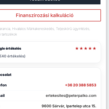
Finanszirozási kalkuláció
arancia, Hivatalos Márkakereskedés, Teljeskörű ügyintézés,
 tartozékok
★★★★★
★★★★★
le értékelés
(40 értékelés)
csolat
efon
+36 20 388 5853
ail
ertekesites@peterpalko.com
m
9600 Sárvár, Ipartelep utca 15.