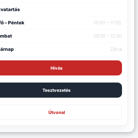
tvatartás
fő – Péntek
10:00 – 17:00,
ombat
09:00 – 12:00
árnap
Zárva
Hívás
Tesztvezetés
Útvonal