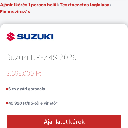
Ajánlatkérés 1 percen belül
•
Tesztvezetés foglalása
•
Finanszírozás
Suzuki DR-Z4S 2026
3.599.000
Ft
6 év gyári garancia
49 920 Ft/hó-tól elvihető*
Ajánlatot kérek