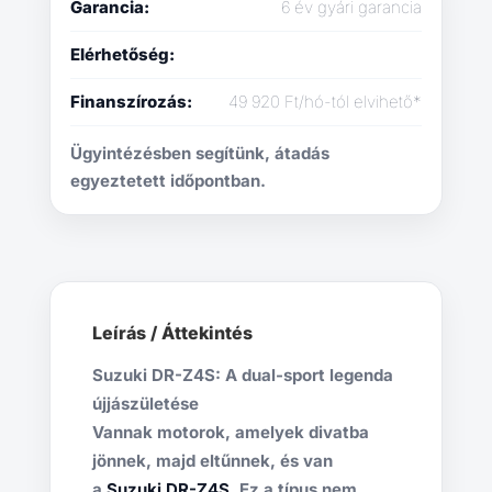
Garancia:
6 év gyári garancia
Elérhetőség:
Finanszírozás:
49 920 Ft/hó-tól elvihető*
Ügyintézésben segítünk, átadás
egyeztetett időpontban.
Leírás / Áttekintés
Suzuki DR-Z4S: A dual-sport legenda
újjászületése
Vannak motorok, amelyek divatba
jönnek, majd eltűnnek, és van
a
Suzuki DR-Z4S
. Ez a típus nem