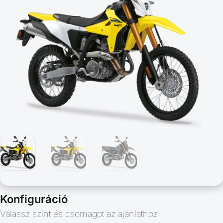
Konfiguráció
Válassz színt és csomagot az ajánlathoz