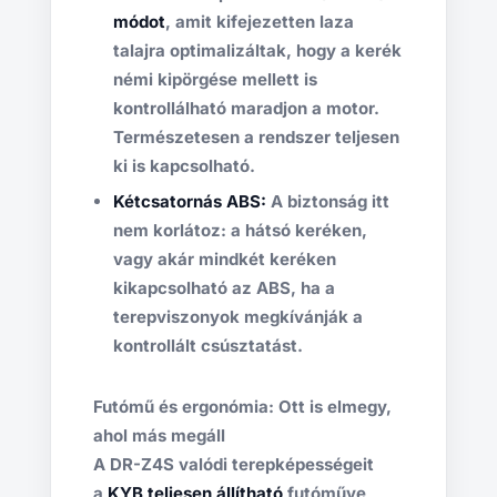
módot
, amit kifejezetten laza
talajra optimalizáltak, hogy a kerék
némi kipörgése mellett is
kontrollálható maradjon a motor.
Természetesen a rendszer teljesen
ki is kapcsolható.
Kétcsatornás ABS:
A biztonság itt
nem korlátoz: a hátsó keréken,
vagy akár mindkét keréken
kikapcsolható az ABS, ha a
terepviszonyok megkívánják a
kontrollált csúsztatást.
Futómű és ergonómia: Ott is elmegy,
ahol más megáll
A DR-Z4S valódi terepképességeit
a
KYB teljesen állítható
futóműve