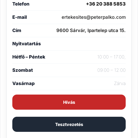
Telefon
+36 20 388 5853
E-mail
ertekesites@peterpalko.com
Cím
9600 Sárvár, Ipartelep utca 15.
Nyitvatartás
Hétfő – Péntek
10:00 – 17:00,
Szombat
09:00 – 12:00
Vasárnap
Zárva
Hívás
Tesztvezetés