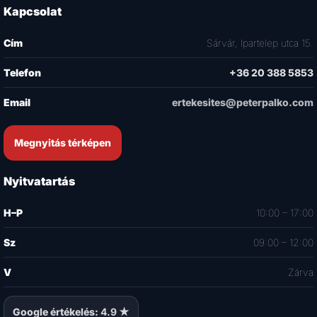
Kapcsolat
Cím
Sárvár, Ipartelep utca 15.
Telefon
+36 20 388 5853
Email
ertekesites@peterpalko.com
Megnyitás térképen
Nyitvatartás
H–P
10:00 – 17:00
Sz
09:00 – 12:00
V
Zárva
Google értékelés:
4.9 ★