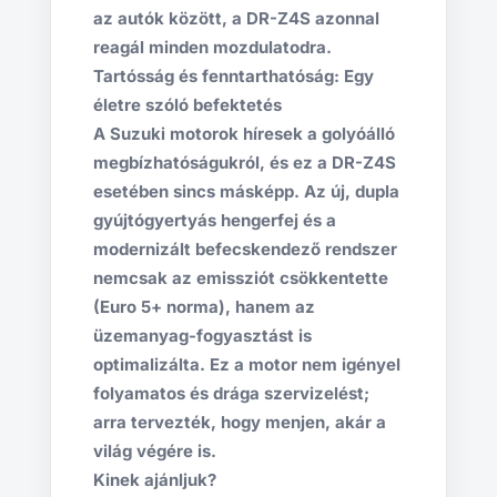
az autók között, a DR-Z4S azonnal
reagál minden mozdulatodra.
Tartósság és fenntarthatóság: Egy
életre szóló befektetés
A Suzuki motorok híresek a golyóálló
megbízhatóságukról, és ez a DR-Z4S
esetében sincs másképp. Az új, dupla
gyújtógyertyás hengerfej és a
modernizált befecskendező rendszer
nemcsak az emissziót csökkentette
(Euro 5+ norma), hanem az
üzemanyag-fogyasztást is
optimalizálta. Ez a motor nem igényel
folyamatos és drága szervizelést;
arra tervezték, hogy menjen, akár a
világ végére is.
Kinek ajánljuk?