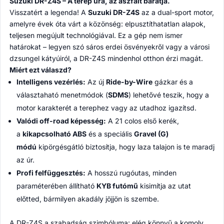
Suzuki DR-Z4S – A terep ura, az aszfalt barátja.
Visszatért a legenda! A
Suzuki DR-Z4S
az a dual-sport motor,
amelyre évek óta várt a közönség: elpusztíthatatlan alapok,
teljesen megújult technológiával. Ez a gép nem ismer
határokat – legyen szó sáros erdei ösvényekről vagy a városi
dzsungel kátyúiról, a DR-Z4S mindenhol otthon érzi magát.
Miért ezt válaszd?
Intelligens vezérlés:
Az új
Ride-by-Wire
gázkar és a
választaható menetmódok (
SDMS
) lehetővé teszik, hogy a
motor karakterét a terephez vagy az utadhoz igazítsd.
Valódi off-road képesség:
A 21 colos első kerék,
a
kikapcsolható ABS
és a speciális
Gravel (G)
módú
kipörgésgátló biztosítja, hogy laza talajon is te maradj
az úr.
Profi felfüggesztés:
A hosszú rugóutas, minden
paraméterében állítható
KYB futómű
kisimítja az utat
előtted, bármilyen akadály jöjjön is szembe.
A DR-Z4S a szabadság szimbóluma: elég könnyű a komoly