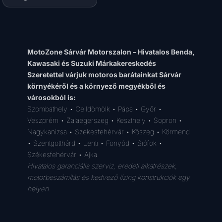
MotoZone Sárvár Motorszalon – Hivatalos Benda,
Kawasaki és Suzuki Márkakereskedés
Szeretettel várjuk motoros barátainkat Sárvár
környékéről és a környező megyékből és
városokból is:
Szombathely • Celldömölk • Pápa • Győr •
Veszprém • Zalaegerszeg • Keszthely • Sopron •
Nagykanizsa • Székesfehérvár • Kőszeg • Körmend
• Szentgotthárd • Lenti • Fonyód • Siófok •
Székesfehérvár • Ajka
Hivatalos garanciális szerviz, eredeti alkatrészek,
motorbeszámítás és kedvező lízing konstrukciók egy
helyen.