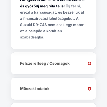
és győződj meg róla te is!
Ülj fel rá,
érezd a karcsúságát, és beszéljük át
a finanszírozási lehetőségeket. A
Suzuki DR-Z4S nem csak egy motor –
ez a belépőd a korlátlan
szabadságba.
Felszereltség / Csomagok
Műszaki adatok