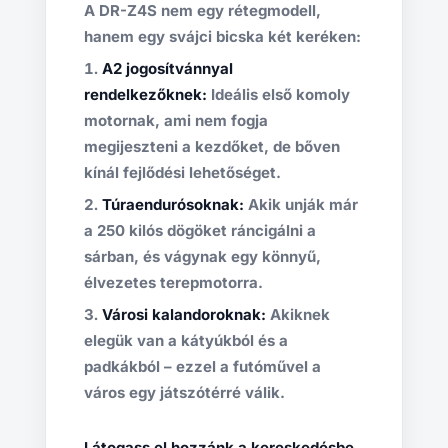
A DR-Z4S nem egy rétegmodell,
hanem egy svájci bicska két keréken:
A2 jogosítvánnyal
rendelkezőknek:
Ideális első komoly
motornak, ami nem fogja
megijeszteni a kezdőket, de bőven
kínál fejlődési lehetőséget.
Túraendurósoknak:
Akik unják már
a 250 kilós dögöket ráncigálni a
sárban, és vágynak egy könnyű,
élvezetes terepmotorra.
Városi kalandoroknak:
Akiknek
elegük van a kátyúkból és a
padkákból – ezzel a futóművel a
város egy játszótérré válik.
Látogass el hozzánk a kereskedésbe,