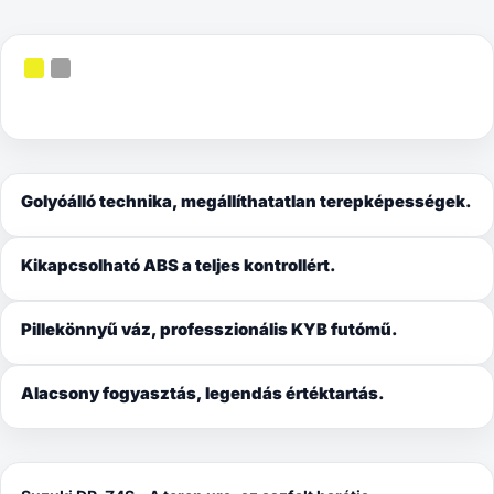
Golyóálló technika, megállíthatatlan terepképességek.
Kikapcsolható ABS a teljes kontrollért.
Pillekönnyű váz, professzionális KYB futómű.
Alacsony fogyasztás, legendás értéktartás.