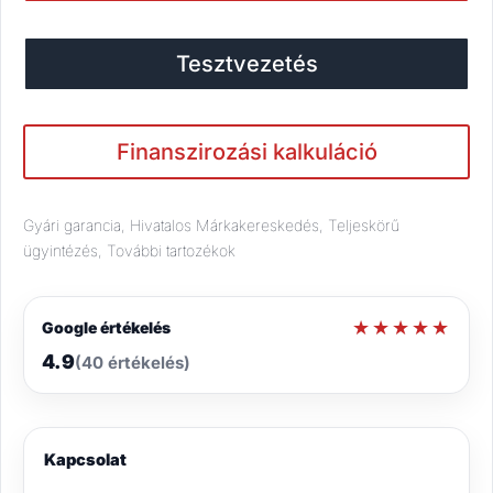
Tesztvezetés
Finanszirozási kalkuláció
Gyári garancia, Hivatalos Márkakereskedés, Teljeskörű
ügyintézés, További tartozékok
★★★★★
★★★★★
Google értékelés
4.9
(40 értékelés)
Kapcsolat