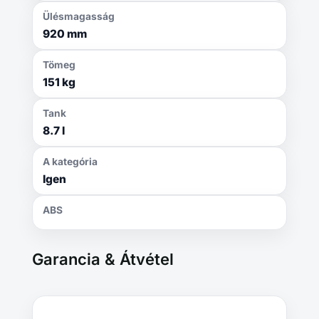
Ülésmagasság
920 mm
Tömeg
151 kg
Tank
8.7 l
A kategória
Igen
ABS
Garancia & Átvétel