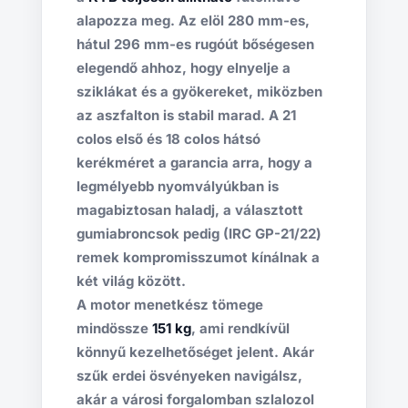
alapozza meg. Az elöl 280 mm-es,
hátul 296 mm-es rugóút bőségesen
elegendő ahhoz, hogy elnyelje a
sziklákat és a gyökereket, miközben
az aszfalton is stabil marad. A 21
colos első és 18 colos hátsó
kerékméret a garancia arra, hogy a
legmélyebb nyomvályúkban is
magabiztosan haladj, a választott
gumiabroncsok pedig (IRC GP-21/22)
remek kompromisszumot kínálnak a
két világ között.
A motor menetkész tömege
mindössze
151 kg
, ami rendkívül
könnyű kezelhetőséget jelent. Akár
szűk erdei ösvényeken navigálsz,
akár a városi forgalomban szlalozol